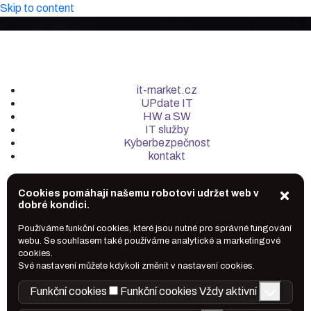
Skip to content
it-market.cz
UPdate IT
HW a SW
IT služby
Kyberbezpečnost
kontakt
Cookies pomáhají našemu robotovi udržet web v
dobré kondici.
Používáme funkční cookies, které jsou nutné pro správné fungování
webu. Se souhlasem také používáme analytické a marketingové
cookies.
Své nastavení můžete kdykoli změnit v nastavení cookies.
Funkční cookies
Funkční cookies
Vždy aktivní