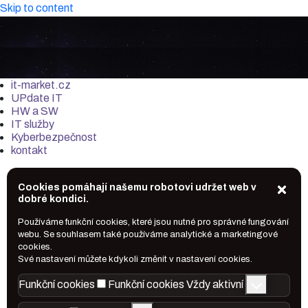
Skip to content
it-market.cz
UPdate IT
HW a SW
IT služby
Kyberbezpečnost
kontakt
Cookies pomáhají našemu robotovi udržet web v
dobré kondici.
Používáme funkční cookies, které jsou nutné pro správné fungování
webu. Se souhlasem také používáme analytické a marketingové
cookies.
Své nastavení můžete kdykoli změnit v nastavení cookies.
Funkční cookies
Funkční cookies
Vždy aktivní