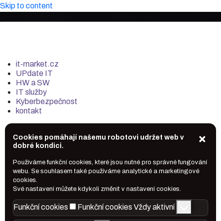
Skip to content
it-market.cz
UPdate IT
HW a SW
IT služby
Kyberbezpečnost
kontakt
Cookies pomáhají našemu robotovi udržet web v
dobré kondici.
Používáme funkční cookies, které jsou nutné pro správné fungování
webu. Se souhlasem také používáme analytické a marketingové
cookies.
Své nastavení můžete kdykoli změnit v nastavení cookies.
Funkční cookies
Funkční cookies
Vždy aktivní