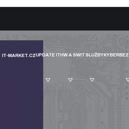
UPDATE IT
HW A SW
IT SLUŽBY
KYBERBE
IT-MARKET.CZ