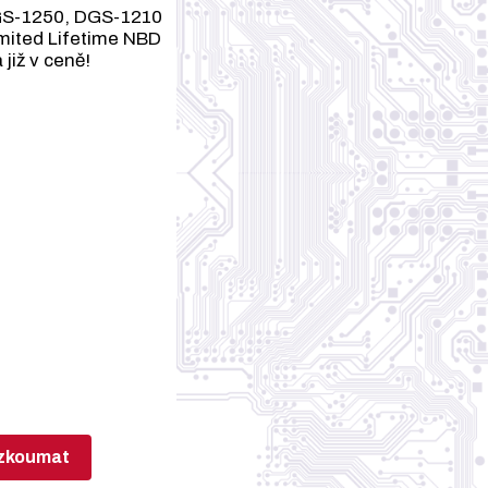
GS-1250, DGS-1210
mited Lifetime NBD
 již v ceně!
zkoumat