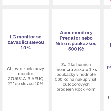
Acer monitory
LG monitor se
Predator nebo
zaváděcí slevou
Nitro s poukázkou
10%
500 Kč
.
.
.
Za 2 ks herních
p
Objevte zcela nový
monitorů získáte 1 ks
monitor
poukázky v hodnotě
27U631A-B.AEUQ
500 Kč na nákup v síti
27" se slevou 10%
outdoorových
prodejen Rock Point
p