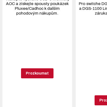
AOC a získejte spousty poukázek
Pro switche D
Pluxee/Cadhoc k dalším
a DGS-1100 Li
pohodovým nákupům.
záruka
Prozkoumat
Pro