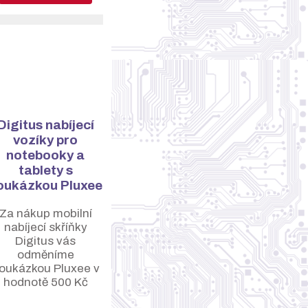
Digitus nabíjecí
vozíky pro
notebooky a
tablety s
oukázkou Pluxee
Za nákup mobilní
nabíjecí skříňky
Digitus vás
odměníme
oukázkou Pluxee v
hodnotě 500 Kč