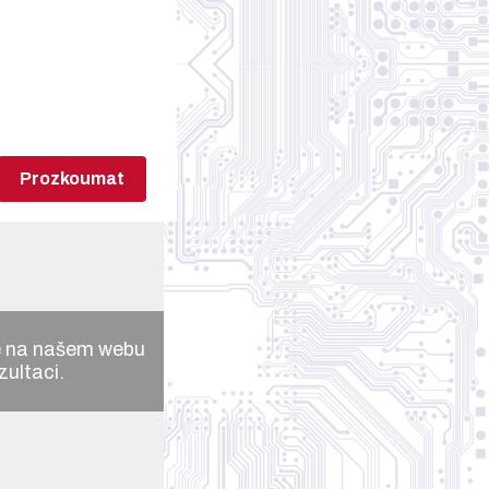
Prozkoumat
e na našem webu
zultaci.