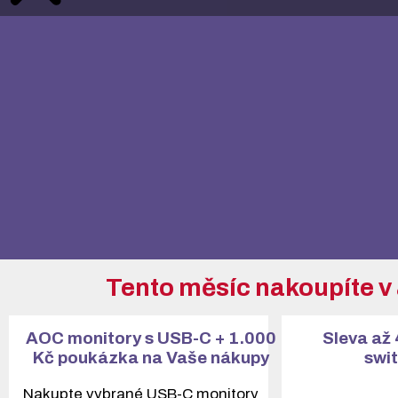
Tento měsíc nakoupíte v 
AOC monitory s USB-C + 1.000
Sleva až
Kč poukázka na Vaše nákupy
swi
Nakupte vybrané USB-C monitory