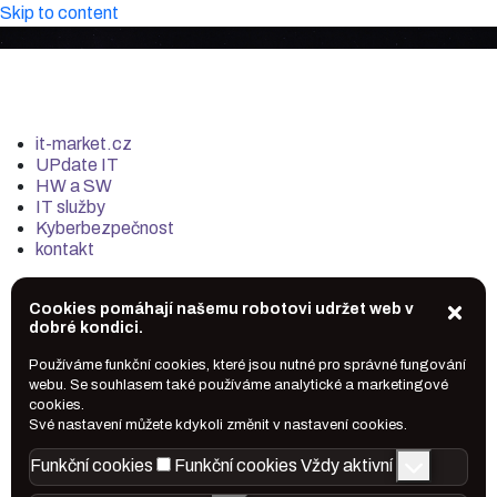
Skip to content
it-market.cz
UPdate IT
HW a SW
IT služby
Kyberbezpečnost
kontakt
Cookies pomáhají našemu robotovi udržet web v
dobré kondici.
Používáme funkční cookies, které jsou nutné pro správné fungování
webu. Se souhlasem také používáme analytické a marketingové
cookies.
Své nastavení můžete kdykoli změnit v nastavení cookies.
Funkční cookies
Funkční cookies
Vždy aktivní