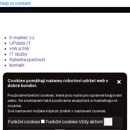
Skip to content
it-market.cz
UPdate IT
HW a SW
IT služby
Kyberbezpečnost
kontakt
Cookies pomáhají našemu robotovi udržet web v
dobré kondici.
Používáme funkční cookies, které jsou nutné pro správné fungování
webu. Se souhlasem také používáme analytické a marketingové
cookies.
Své nastavení můžete kdykoli změnit v nastavení cookies.
Funkční cookies
Funkční cookies
Vždy aktivní