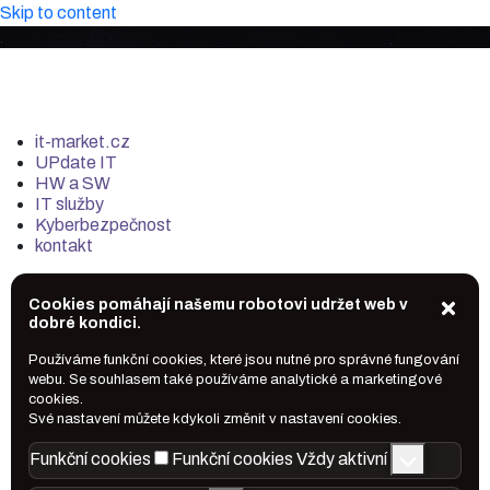
Skip to content
it-market.cz
UPdate IT
HW a SW
IT služby
Kyberbezpečnost
kontakt
Cookies pomáhají našemu robotovi udržet web v
dobré kondici.
Používáme funkční cookies, které jsou nutné pro správné fungování
webu. Se souhlasem také používáme analytické a marketingové
cookies.
Své nastavení můžete kdykoli změnit v nastavení cookies.
Funkční cookies
Funkční cookies
Vždy aktivní