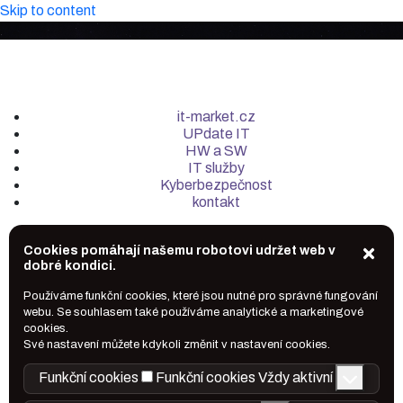
Skip to content
it-market.cz
UPdate IT
HW a SW
IT služby
Kyberbezpečnost
kontakt
Cookies pomáhají našemu robotovi udržet web v
dobré kondici.
Používáme funkční cookies, které jsou nutné pro správné fungování
webu. Se souhlasem také používáme analytické a marketingové
cookies.
Své nastavení můžete kdykoli změnit v nastavení cookies.
Funkční cookies
Funkční cookies
Vždy aktivní