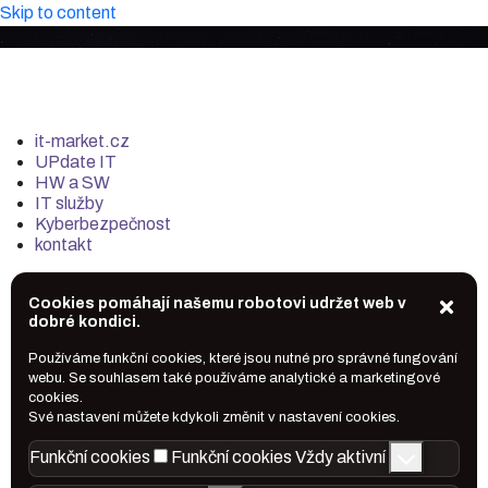
Skip to content
it-market.cz
UPdate IT
HW a SW
IT služby
Kyberbezpečnost
kontakt
Cookies pomáhají našemu robotovi udržet web v
dobré kondici.
Používáme funkční cookies, které jsou nutné pro správné fungování
webu. Se souhlasem také používáme analytické a marketingové
cookies.
Své nastavení můžete kdykoli změnit v nastavení cookies.
Funkční cookies
Funkční cookies
Vždy aktivní