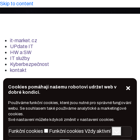
Skip to content
it-market.cz
UPdate IT
HW a SW
IT služby
Kyberbezpečnost
kontakt
Cookies pomáhají našemu robotovi udržet web v
dobré kondici.
Používáme funkční cookies, které jsou nutné pro správné fungování
webu. Se souhlasem také používáme analytické a marketingové
cookies.
Své nastavení můžete kdykoli změnit v nastavení cookies.
Funkční cookies
Funkční cookies
Vždy aktivní