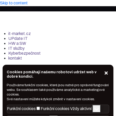
Skip to content
it-market.cz
UPdate IT
HW a SW
IT služby
Kyberbezpečnost
kontakt
Cookies pomáhají našemu robotovi udržet web v
dobré kondici.
Používáme funkční cookies, které jsou nutné pro správné fungování
webu. Se souhlasem také používáme analytické a marketingové
cookies.
Své nastavení můžete kdykoli změnit v nastavení cookies.
Funkční cookies
Funkční cookies
Vždy aktivní