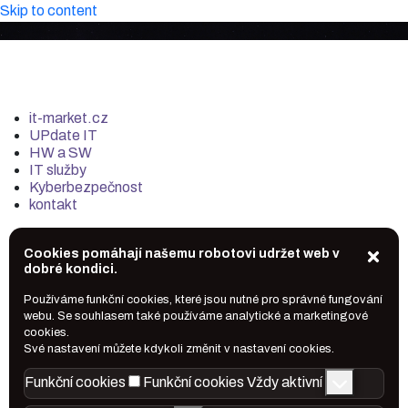
Skip to content
it-market.cz
UPdate IT
HW a SW
IT služby
Kyberbezpečnost
kontakt
Cookies pomáhají našemu robotovi udržet web v
dobré kondici.
Používáme funkční cookies, které jsou nutné pro správné fungování
webu. Se souhlasem také používáme analytické a marketingové
cookies.
Své nastavení můžete kdykoli změnit v nastavení cookies.
Funkční cookies
Funkční cookies
Vždy aktivní