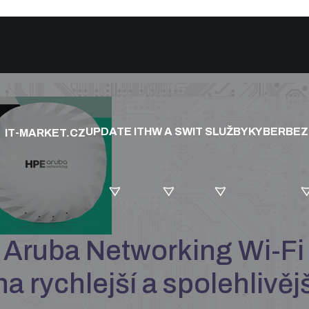
UPDATE IT
HW A SW
IT SLUŽBY
KYBERBE
IT-MARKET.CZ
Aruba Networking Wi-Fi 
na rychlejší a spolehlivěj