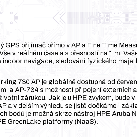
aný GPS přijímač přímo v AP a Fine Time Mea
 Vše v reálném čase a s přesností na 1 m. Vaš
 indoor navigace, sledování fyzického majet
king 730 AP je globálně dostupná od červe
i a AP-734 s možností připojení externích a
oživotní zárukou. Jak je u HPE zvykem, bude 
P a v delším výhledu se jistě dočkáme i zákl
ých bodů je možná skrze nástroj HPE Aruba N
HPE GreenLake platformy (NaaS).