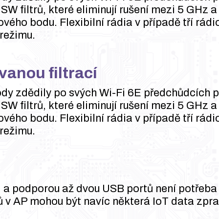
SW filtrů, které eliminují rušení mezi 5 GHz 
vého bodu. Flexibilní rádia v případě tří rád
režimu.
vanou filtrací
y zdědily po svých Wi-Fi 6E předchůdcích pa
SW filtrů, které eliminují rušení mezi 5 GHz 
vého bodu. Flexibilní rádia v případě tří rád
režimu.
i a podporou až dvou USB portů není potřeba
 v AP mohou být navíc některá IoT data zpr