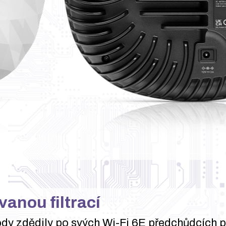
vanou filtrací
y zdědily po svých Wi-Fi 6E předchůdcích pa