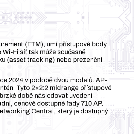
surement (FTM), umí přístupové body
e Wi-Fi síť tak může současně
ku (asset tracking) nebo prezenční
nce 2024 v podobě dvou modelů. AP-
ntén. Tyto 2×2:2 midrange přístupové
v brzké době následovat uvedení
adní, cenově dostupné řady 710 AP.
etworking Central, který je dostupný