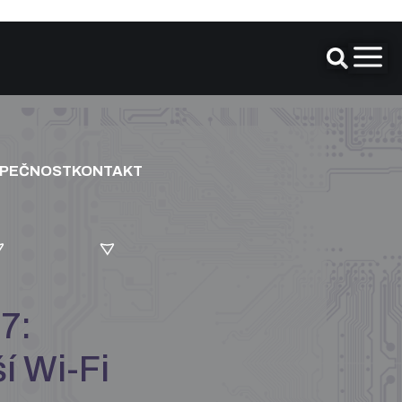
ZPEČNOST
KONTAKT
7:
ší Wi-Fi