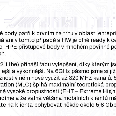
 body patří k prvním na trhu v oblasti entep
ná ani v tomto případě a HW je plně ready k ce
avíc, HPE přístupové body v mnohém povinné p
ch.
.11be) přináší řadu vylepšení, díky kterým js
lejší a výkonnější. Na 6GHz pásmo jsme si ji
žnost v něm nově využít až 320 MHz kanálů. 
ation (MLO) šplhá maximální teoretická propu
ně vysoké propustnosti (EHT – Extreme High
idíme a že valná většina mobilních klientů m
e na klienta pohybovat někde okolo 5,8 Gbps.