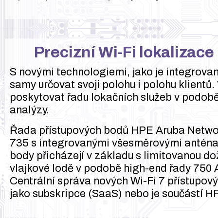
Precizní Wi-Fi lokalizace
S novými technologiemi, jako je integrov
samy určovat svoji polohu i polohu klientů.
poskytovat řadu lokačních služeb v podobě
analýzy.
Řada přístupových bodů HPE Aruba Networ
735 s integrovanými všesměrovými anténam
body přicházejí v základu s limitovanou d
vlajkové lodě v podobě high-end řady 750 A
Centrální správa nových Wi-Fi 7 přístupov
jako subskripce (SaaS) nebo je součástí 