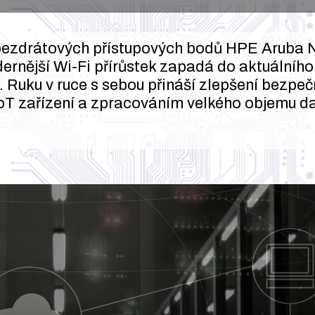
bezdrátových přístupových bodů HPE Aruba N
dernější Wi-Fi přírůstek zapadá do aktuálníh
Ruku v ruce s sebou přináší zlepšení bezpečn
IoT zařízení a zpracováním velkého objemu da