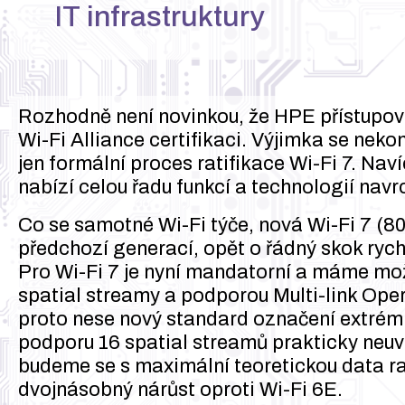
IT infrastruktury
Rozhodně není novinkou, že HPE přístupové
Wi-Fi Alliance certifikaci. Výjimka se neko
jen formální proces ratifikace Wi-Fi 7. N
nabízí celou řadu funkcí a technologií navr
Co se samotné Wi-Fi týče, nová Wi-Fi 7 (802
předchozí generací, opět o řádný skok rych
Pro Wi-Fi 7 je nyní mandatorní a máme mo
spatial streamy a podporou Multi-link Oper
proto nese nový standard označení extrém
podporu 16 spatial streamů prakticky neuv
budeme se s maximální teoretickou data rat
dvojnásobný nárůst oproti Wi-Fi 6E.