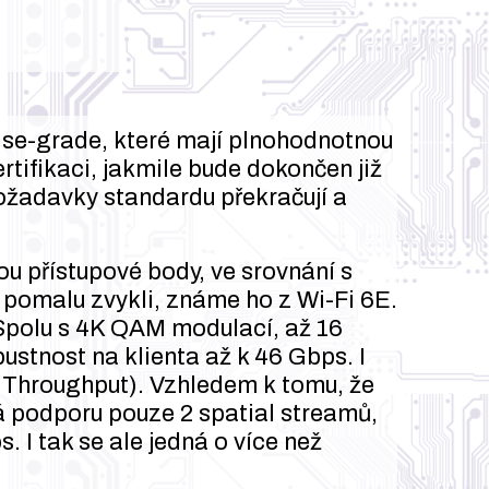
rise-grade, které mají plnohodnotnou
rtifikaci, jakmile bude dokončen již
ožadavky standardu překračují a
ou přístupové body, ve srovnání s
ž pomalu zvykli, známe ho z Wi-Fi 6E.
Spolu s 4K QAM modulací, až 16
stnost na klienta až k 46 Gbps. I
 Throughput). Vzhledem k tomu, že
á podporu pouze 2 spatial streamů,
 I tak se ale jedná o více než