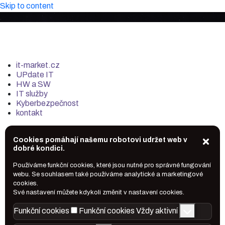
Skip to content
it-market.cz
UPdate IT
HW a SW
IT služby
Kyberbezpečnost
kontakt
Cookies pomáhají našemu robotovi udržet web v
dobré kondici.
Používáme funkční cookies, které jsou nutné pro správné fungování
webu. Se souhlasem také používáme analytické a marketingové
cookies.
Své nastavení můžete kdykoli změnit v nastavení cookies.
Funkční cookies
Funkční cookies
Vždy aktivní