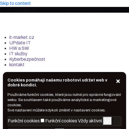
Skip to content
it-market.cz
UPdate IT
HW a SW
IT služby
Kyberbezpečnost
kontakt
Cookies pomáhají našemu robotovi udržet web v
dobré kondici.
Používáme funkční cookies, které jsou nutné pro správné fungování
webu. Se souhlasem také používáme analytické a marketingové
cookies.
Své nastavení můžete kdykoli změnit v nastavení cookies.
Funkční cookies
Funkční cookies
Vždy aktivní