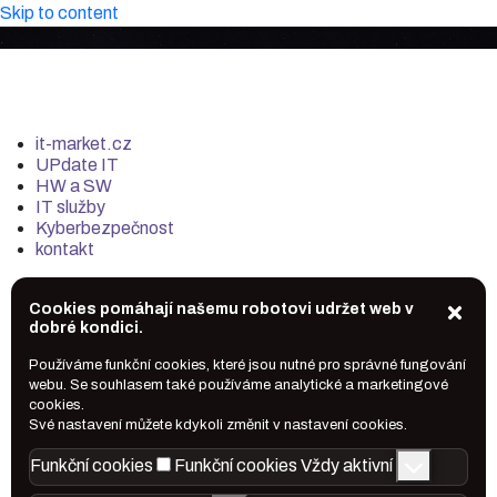
Skip to content
it-market.cz
UPdate IT
HW a SW
IT služby
Kyberbezpečnost
kontakt
Cookies pomáhají našemu robotovi udržet web v
dobré kondici.
Používáme funkční cookies, které jsou nutné pro správné fungování
webu. Se souhlasem také používáme analytické a marketingové
cookies.
Své nastavení můžete kdykoli změnit v nastavení cookies.
Funkční cookies
Funkční cookies
Vždy aktivní