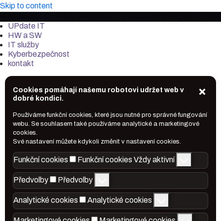
Skip to content
it-market.cz
UPdate IT
HW a SW
IT služby
Kyberbezpečnost
kontakt
Cookies pomáhají našemu robotovi udržet web v
dobré kondici.
Používáme funkční cookies, které jsou nutné pro správné fungování
webu. Se souhlasem také používáme analytické a marketingové
cookies.
Své nastavení můžete kdykoli změnit v nastavení cookies.
Funkční cookies
Funkční cookies
Vždy aktivní
Předvolby
Předvolby
Analytické cookies
Analytické cookies
Marketingové cookies
Marketingové cookies