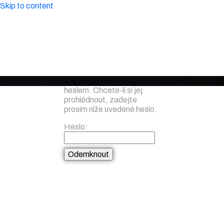
Skip to content
Tento obsah je chráněn
heslem. Chcete-li si jej
prohlédnout, zadejte
prosím níže uvedené heslo.
Heslo: