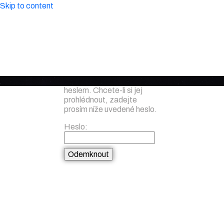
Skip to content
Tento obsah je chráněn
heslem. Chcete-li si jej
prohlédnout, zadejte
prosím níže uvedené heslo.
Heslo: