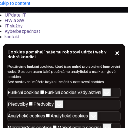
Skip to content
it-market.cz
UPdate IT
HW a SW
IT služby
Kyberbezpečnost
kontakt
Cookies pomáhají našemu robotovi udržet web v
dobré kondici.
Používáme funkční cookies, které jsou nutné pro správné fungování
webu. Se souhlasem také používáme analytické a marketingové
cookies.
Své nastavení můžete kdykoli změnit v nastavení cookies.
Funkční cookies
Funkční cookies
Vždy aktivní
Předvolby
Předvolby
Analytické cookies
Analytické cookies
Marketingové cookies
Marketingové cookies