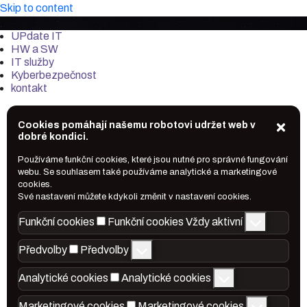
Skip to content
it-market.cz
UPdate IT
HW a SW
IT služby
Kyberbezpečnost
kontakt
Cookies pomáhají našemu robotovi udržet web v
dobré kondici.
Používáme funkční cookies, které jsou nutné pro správné fungování
webu. Se souhlasem také používáme analytické a marketingové
cookies.
Své nastavení můžete kdykoli změnit v nastavení cookies.
Funkční cookies
Funkční cookies
Vždy aktivní
Předvolby
Předvolby
Analytické cookies
Analytické cookies
Marketingové cookies
Marketingové cookies