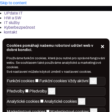
Skip to content
it-market.cz
UPdate IT
HW a SW
IT služby
Kyberbezpečnost
kontakt
Cookies pomáhají našemu robotovi udržet web v
dobré kondici.
Používáme funkční cookies, které jsou nutné pro správné fungování
webu. Se souhlasem také používáme analytické a marketingové
cookies.
Své nastavení můžete kdykoli změnit v nastavení cookies.
Funkční cookies
Funkční cookies
Vždy aktivní
Předvolby
Předvolby
Analytické cookies
Analytické cookies
Marketingové cookies
Marketingové cookies