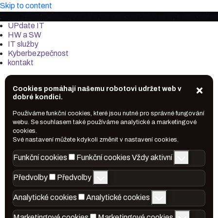
Skip to content
it-market.cz
UPdate IT
HW a SW
IT služby
Kyberbezpečnost
kontakt
Cookies pomáhají našemu robotovi udržet web v
dobré kondici.
Používáme funkční cookies, které jsou nutné pro správné fungování
webu. Se souhlasem také používáme analytické a marketingové
cookies.
Své nastavení můžete kdykoli změnit v nastavení cookies.
Funkční cookies
Funkční cookies
Vždy aktivní
Předvolby
Předvolby
Analytické cookies
Analytické cookies
Marketingové cookies
Marketingové cookies