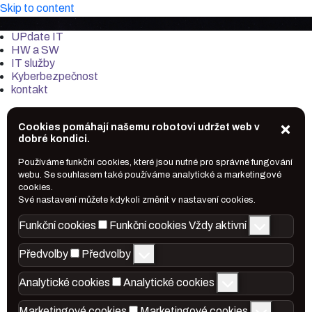
Skip to content
it-market.cz
UPdate IT
HW a SW
IT služby
Kyberbezpečnost
kontakt
Cookies pomáhají našemu robotovi udržet web v
dobré kondici.
Používáme funkční cookies, které jsou nutné pro správné fungování
webu. Se souhlasem také používáme analytické a marketingové
cookies.
Své nastavení můžete kdykoli změnit v nastavení cookies.
Funkční cookies
Funkční cookies
Vždy aktivní
Předvolby
Předvolby
Analytické cookies
Analytické cookies
Marketingové cookies
Marketingové cookies