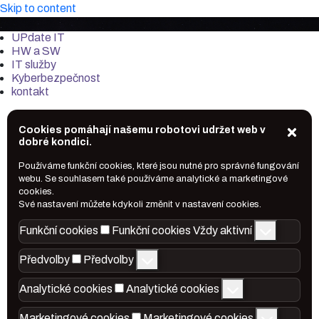
Skip to content
it-market.cz
UPdate IT
HW a SW
IT služby
Kyberbezpečnost
kontakt
Cookies pomáhají našemu robotovi udržet web v
dobré kondici.
Používáme funkční cookies, které jsou nutné pro správné fungování
webu. Se souhlasem také používáme analytické a marketingové
cookies.
Své nastavení můžete kdykoli změnit v nastavení cookies.
Funkční cookies
Funkční cookies
Vždy aktivní
Předvolby
Předvolby
Analytické cookies
Analytické cookies
Marketingové cookies
Marketingové cookies