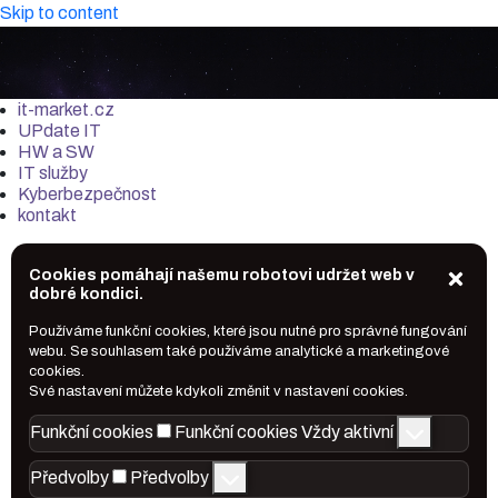
Skip to content
it-market.cz
UPdate IT
HW a SW
IT služby
Kyberbezpečnost
kontakt
Cookies pomáhají našemu robotovi udržet web v
dobré kondici.
Používáme funkční cookies, které jsou nutné pro správné fungování
webu. Se souhlasem také používáme analytické a marketingové
cookies.
Své nastavení můžete kdykoli změnit v nastavení cookies.
Funkční cookies
Funkční cookies
Vždy aktivní
Předvolby
Předvolby