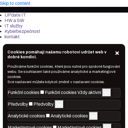
Skip to content
it-market.cz
UPdate IT
HW a SW
IT služby
Kyberbezpečnost
kontakt
Cookies pomáhají našemu robotovi udržet web v
dobré kondici.
Používáme funkční cookies, které jsou nutné pro správné fungování
webu. Se souhlasem také používáme analytické a marketingové
cookies.
Své nastavení můžete kdykoli změnit v nastavení cookies.
Funkční cookies
Funkční cookies
Vždy aktivní
Předvolby
Předvolby
Analytické cookies
Analytické cookies
Marketingové cookies
Marketingové cookies