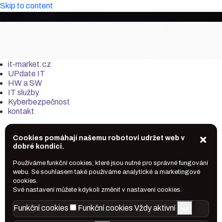
Skip to content
it-market.cz
UPdate IT
HW a SW
IT služby
Kyberbezpečnost
kontakt
Cookies pomáhají našemu robotovi udržet web v
dobré kondici.
Používáme funkční cookies, které jsou nutné pro správné fungování
webu. Se souhlasem také používáme analytické a marketingové
cookies.
Své nastavení můžete kdykoli změnit v nastavení cookies.
Funkční cookies
Funkční cookies
Vždy aktivní