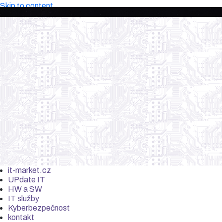
Skip to content
it-market.cz
UPdate IT
HW a SW
IT služby
Kyberbezpečnost
kontakt