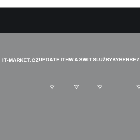
UPDATE IT
HW A SW
IT SLUŽBY
KYBERBE
IT-MARKET.CZ