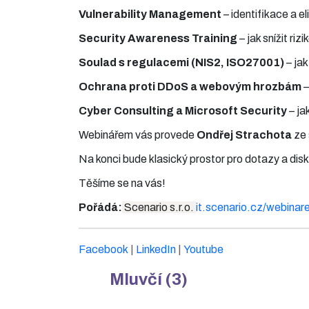
Vulnerability Management
– identifikace a e
Security Awareness Training
– jak snížit r
Soulad s regulacemi (NIS2, ISO27001)
– jak
Ochrana proti DDoS a webovým hrozbám
–
Cyber Consulting a Microsoft Security
– ja
Webinářem vás provede
Ondřej Strachota
ze 
Na konci bude klasický prostor pro dotazy a disk
Těšíme se na vás!
Pořádá:
Scenario s.r.o.
it.scenario.cz/webinar
Facebook
|
LinkedIn
|
Youtube
Mluvčí (3)