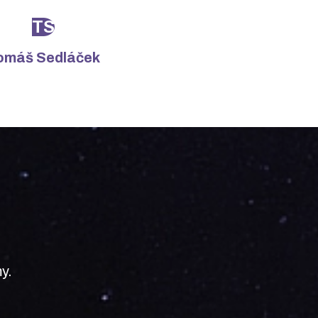
TS
omáš Sedláček
my.