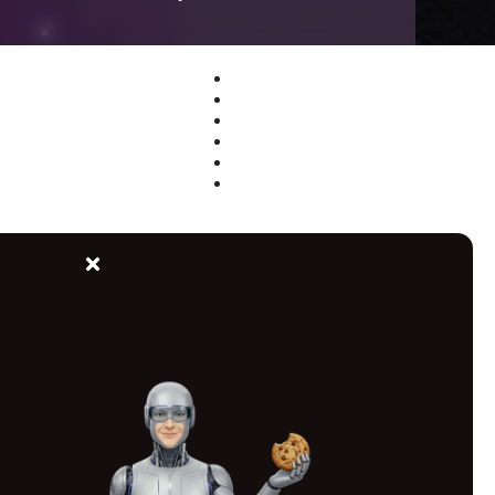
IT-MARKET.CZ
UPDATE IT
HW A SW
IT SLUŽBY
KYBERBEZPEČNOST
KONTAKT