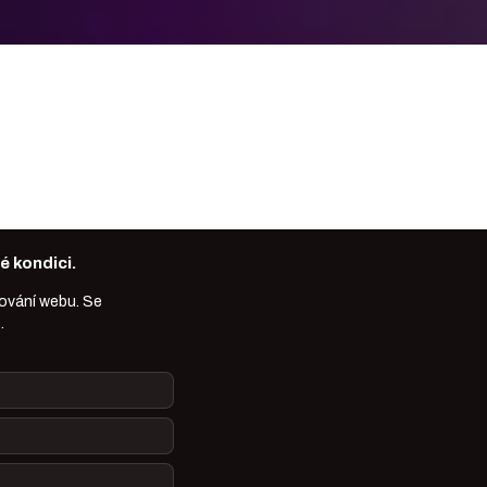
 kondici.
gování webu. Se
.