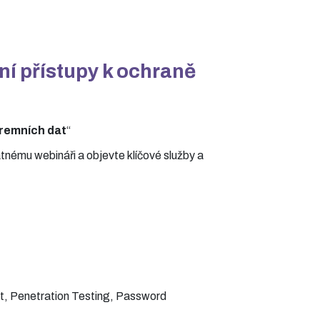
í přístupy k ochraně
iremních dat
“
tnému webináři a objevte klíčové služby a
t, Penetration Testing, Password