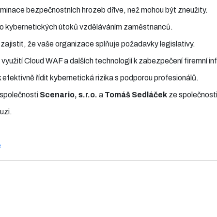
liminace bezpečnostních hrozeb dříve, než mohou být zneužity.
iziko kybernetických útoků vzděláváním zaměstnanců.
 zajistit, že vaše organizace splňuje požadavky legislativy.
 využití Cloud WAF a dalších technologií k zabezpečení firemní inf
k efektivně řídit kybernetická rizika s podporou profesionálů.
společnosti
Scenario, s.r.o.
a
Tomáš Sedláček
ze společnost
uzi.
e