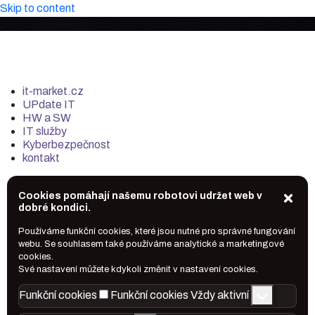
Skip to content
it-market.cz
UPdate IT
HW a SW
IT služby
Kyberbezpečnost
kontakt
Cookies pomáhají našemu robotovi udržet web v
dobré kondici.
Používáme funkční cookies, které jsou nutné pro správné fungování
webu. Se souhlasem také používáme analytické a marketingové
cookies.
Své nastavení můžete kdykoli změnit v nastavení cookies.
Funkční cookies
Funkční cookies
Vždy aktivní