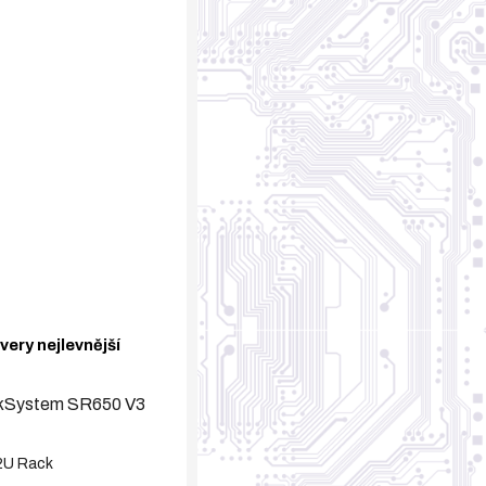
ery nejlevnější 
nkSystem SR650 V3
2U Rack