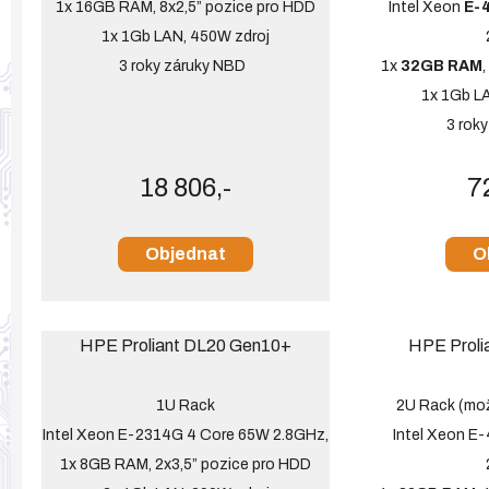
1x 16GB RAM, 8x2,5” pozice pro HDD
Intel Xeon
E-
1x 1Gb LAN, 450W zdroj
3 roky záruky NBD
1x
32GB RAM
1x 1Gb L
3 rok
18 806,-
7
Objednat
O
HPE Proliant DL20 Gen10+
HPE Proli
1U Rack
2U Rack (mo
Intel Xeon E-2314G 4 Core 65W 2.8GHz,
Intel Xeon E
1x 8GB RAM, 2x3,5” pozice pro HDD