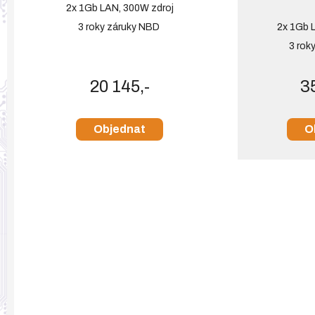
2x 1Gb LAN, 300W zdroj
3 roky záruky NBD
2x 1Gb 
3 rok
20 145,-
3
Objednat
O