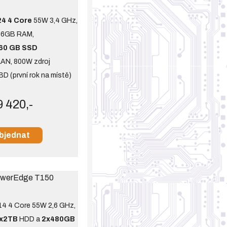
4 4 Core
55W 3,4 GHz,
16GB RAM,
60 GB SSD
LAN, 800W zdroj
BD (první rok na místě)
9 420,-
bjednat
werEdge T150
14 4 Core 55W 2,6 GHz,
x2TB
HDD a
2x480GB