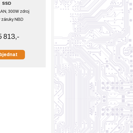
SSD
LAN, 300W zdroj
y záruky NBD
5 813,-
bjednat