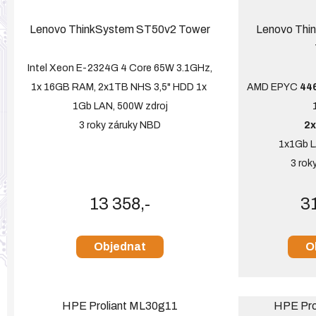
Lenovo ThinkSystem ST50v2 Tower
Lenovo Thi
Intel Xeon E-2324G 4 Core 65W 3.1GHz,
1x 16GB RAM, 2x1TB NHS 3,5" HDD 1x
AMD EPYC
446
1Gb LAN, 500W zdroj
3 roky záruky NBD
2
1x1Gb L
3 rok
13 358,-
31
Objednat
O
HPE Proliant ML30g11
HPE Pro