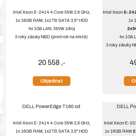
Intel Xeon E-2414 4 Core 55W 2,6 GHz,
Intel Xeon
E-242
1x 16GB RAM, 1x1TB SATA 3,5" HDD
1x 
4x 1Gb LAN, 350W zdroj
2x9
3 roky záruky NBD (první rok na místě)
4x 1Gb 
3 roky záruky N
20 558 ,-
4
Objednat
O
DELL PowerEdge T160 od
DELL Po
Intel Xeon E-2414 4 Core 55W 2,6 GHz,
Intel Xeon E-23
1x 16GB RAM, 1x2TB SATA 3,5" HDD
1x 16GB RAM
2