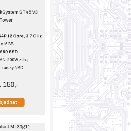
nkSystem ST45 V3
Tower
4P 12 Core, 3,7 GHz
1x16GB,
x960 SSD
AN, 500W zdroj
y záruky NBD
 150,-
bjednat
liant ML30g11