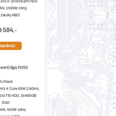
2x3,5” pozice pro HDD
AN, 1000W zdroj
y záruky NBD
9 584,-
bjednat
werEdge R250
2U Rack
14G 4 Core 65W 2.8GHz,
 2x2TB HDD, 2x480GB
SSD
LAN, 450W zdroj