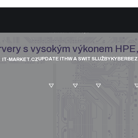
ervery s vysokým výkonem HP
UPDATE IT
HW A SW
IT SLUŽBY
KYBERBE
IT-MARKET.CZ