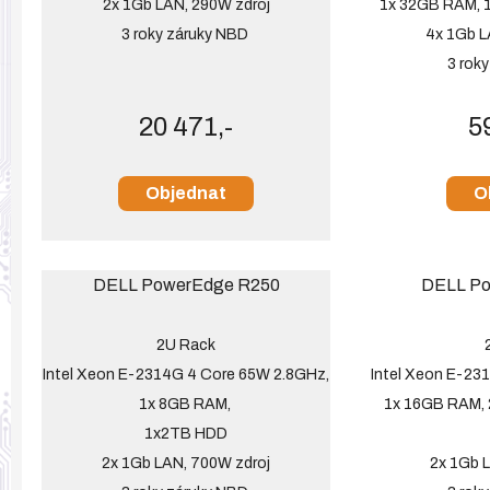
2x 1Gb LAN, 290W zdroj
1x 32GB RAM, 1
3 roky záruky NBD
4x 1Gb L
3 rok
20 471,-
5
Objednat
O
DELL PowerEdge R250
DELL Po
2U Rack
Intel Xeon E-2314G 4 Core 65W 2.8GHz,
Intel Xeon E-23
1x 8GB RAM,
1x 16GB RAM,
1x2TB HDD
2x 1Gb LAN, 700W zdroj
2x 1Gb 