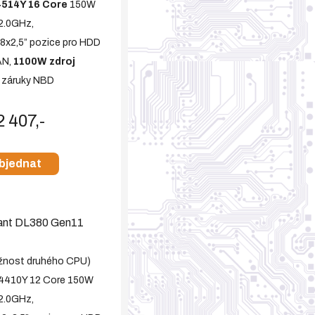
4514Y 16 Core
150W
2.0GHz,
, 8x2,5” pozice pro HDD
AN,
1100W zdroj
y záruky NBD
2 407,-
bjednat
ant DL380 Gen11
žnost druhého CPU)
-4410Y 12 Core 150W
2.0GHz,