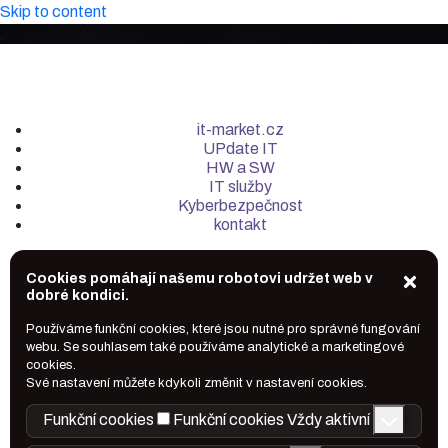
Skip to content
it-market.cz
UPdate IT
HW a SW
IT služby
Kyberbezpečnost
kontakt
Cookies pomáhají našemu robotovi udržet web v
dobré kondici.
Používáme funkční cookies, které jsou nutné pro správné fungování
webu. Se souhlasem také používáme analytické a marketingové
cookies.
Své nastavení můžete kdykoli změnit v nastavení cookies.
Funkční cookies
Funkční cookies
Vždy aktivní