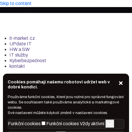
Skip to content
it-market.cz
UPdate IT
HW a SW
IT služby
Kyberbezpečnost
kontakt
Cookies pomáhají našemu robotovi udržet web v
dobré kondici.
Používáme funkční cookies, které jsou nutné pro správné fungování
webu. Se souhlasem také používáme analytické a marketingové
cookies.
Své nastavení můžete kdykoli změnit v nastavení cookies.
Funkční cookies
Funkční cookies
Vždy aktivní