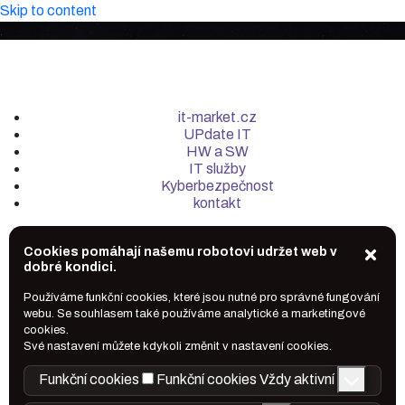
Skip to content
it-market.cz
UPdate IT
HW a SW
IT služby
Kyberbezpečnost
kontakt
Cookies pomáhají našemu robotovi udržet web v
dobré kondici.
Používáme funkční cookies, které jsou nutné pro správné fungování
webu. Se souhlasem také používáme analytické a marketingové
cookies.
Své nastavení můžete kdykoli změnit v nastavení cookies.
Funkční cookies
Funkční cookies
Vždy aktivní