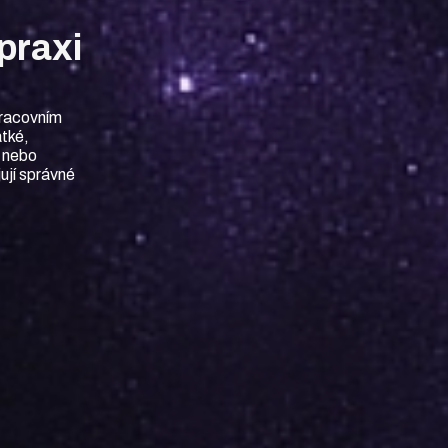
praxi
pracovním
átké,
y nebo
ují správné