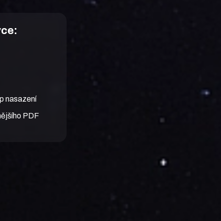
vce:
p nasazení
nějšího PDF