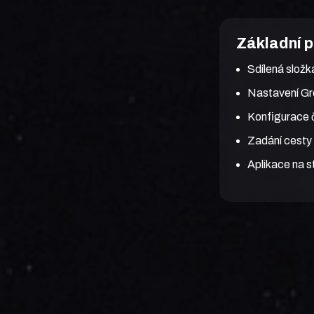
Základní 
Sdílená složk
Nastavení G
Konfigurace č
Zadání cesty 
Aplikace na s