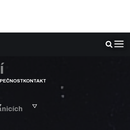
í
ZPEČNOST
KONTAKT
anicích