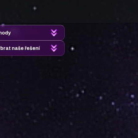
ýhody
ybrat naše řešení