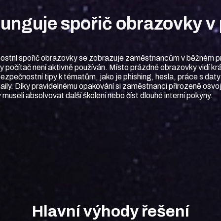
funguje spořič obrazovky v 
stní spořič obrazovky se zobrazuje zaměstnancům v běžném 
kdy počítač není aktivně používán. Místo prázdné obrazovky vidí kr
ezpečnostní tipy k tématům, jako je phishing, hesla, práce s dat
ily. Díky pravidelnému opakování si zaměstnanci přirozeně osvoj
 museli absolvovat další školení nebo číst dlouhé interní pokyny.
Hlavní výhody řešení