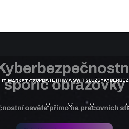
ti
/
kyberbezpečnostní spořič obrazovky
Kyberbezpečnostn
spořič obrazovky
UPDATE IT
HW A SW
IT SLUŽBY
KYBERBE
IT-MARKET.CZ
nostní osvěta přímo na pracovních st