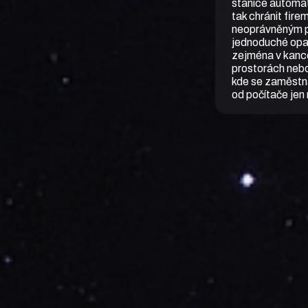
stanice automa
tak chránit fire
neoprávněným p
jednoduché opa
zejména v kance
prostorách neb
kde se zaměstna
od počítače jen 