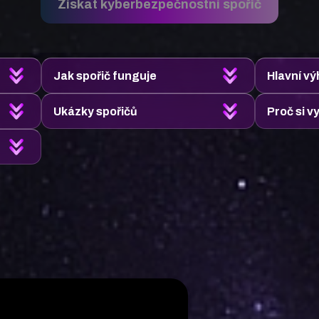
Získat kyberbezpečnostní spořič
Jak spořič funguje
Hlavní v
Ukázky spořičů
Proč si v