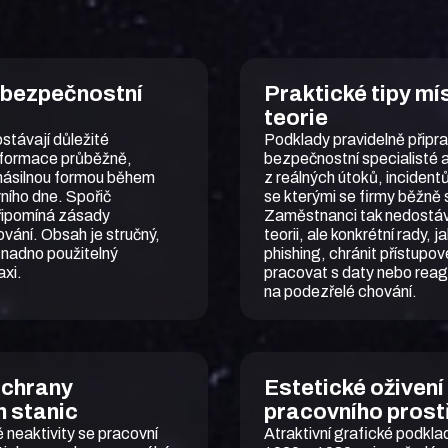
 bezpečnostní
Praktické tipy mí
teorie
távají důležité
Podklady pravidelně připrav
nformace průběžně,
bezpečnostní specialisté 
násilnou formou během
z reálných útoků, incidentů
ího dne. Spořič
se kterými se firmy běžně 
připomíná zásady
Zaměstnanci tak nedostáv
ání. Obsah je stručný,
teorii, ale konkrétní rady, 
snadno použitelný
phishing, chránit přístupov
axi.
pracovat s daty nebo rea
na podezřelé chování.
chrany
Estetické oživení
h stanic
pracovního prost
neaktivity se pracovní
Atraktivní grafické podklad