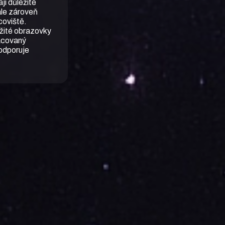
jí důležité
ale zároveň
acoviště.
žité obrazovky
racovaný
podporuje