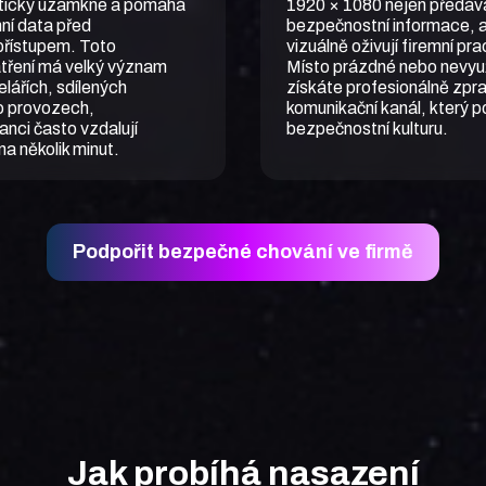
ticky uzamkne a pomáhá
1920 × 1080 nejen předáva
mní data před
bezpečnostní informace, 
řístupem. Toto
vizuálně oživují firemní pr
tření má velký význam
Místo prázdné nebo nevyu
lářích, sdílených
získáte profesionálně zp
o provozech,
komunikační kanál, který 
nci často vzdalují
bezpečnostní kulturu.
na několik minut.
Podpořit bezpečné chování ve firmě
Jak probíhá nasazení