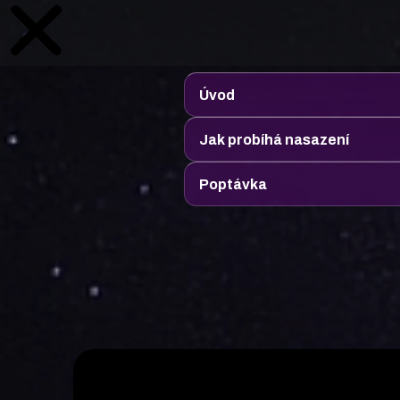
Úvod
Jak probíhá nasazení
Poptávka