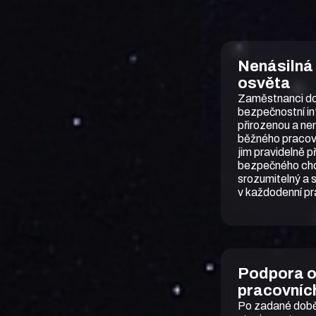
Nenásilná
osvěta
Zaměstnanci dos
bezpečnostní i
přirozenou a ne
běžného pracovn
jim pravidelně 
bezpečného chov
srozumitelný a 
v každodenní pr
Podpora o
pracovníc
Po zadané době 