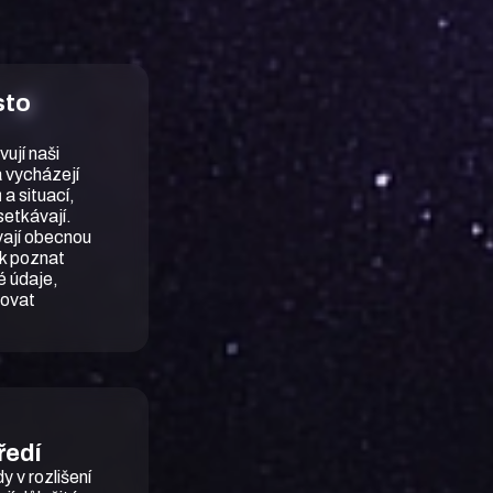
sto
ují naši
a vycházejí
 a situací,
setkávají.
ají obecnou
jak poznat
é údaje,
govat
ředí
y v rozlišení