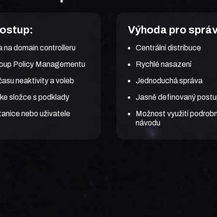
postup:
Výhoda pro sprá
a na domain controlleru
Centrální distribuce
roup Policy Managementu
Rychlé nasazení
asu neaktivity a voleb
Jednoduchá správa
ke složce s podklady
Jasně definovaný postu
tanice nebo uživatele
Možnost využití podrob
návodu