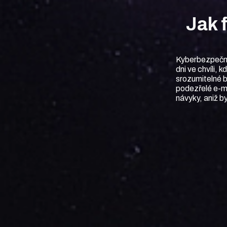
Jak 
Kyberbezpečno
dni ve chvíli, 
srozumitelné b
podezřelé e-ma
návyky, aniž by