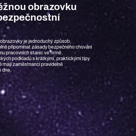
ěžnou obrazovku
 bezpečnostní
 obrazovky je jednoduchý způsob,
lně připomínat zásady bezpečného chování
nu pracovních stanic ve firmě.
kých podkladů s krátkými, praktickými tipy
é mají zaměstnanci pravidelně
o dne.