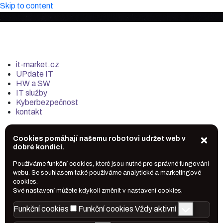
Skip to content
it-market.cz
UPdate IT
HW a SW
IT služby
Kyberbezpečnost
kontakt
Cookies pomáhají našemu robotovi udržet web v
dobré kondici.
Používáme funkční cookies, které jsou nutné pro správné fungování
webu. Se souhlasem také používáme analytické a marketingové
cookies.
Své nastavení můžete kdykoli změnit v nastavení cookies.
Funkční cookies
Funkční cookies
Vždy aktivní