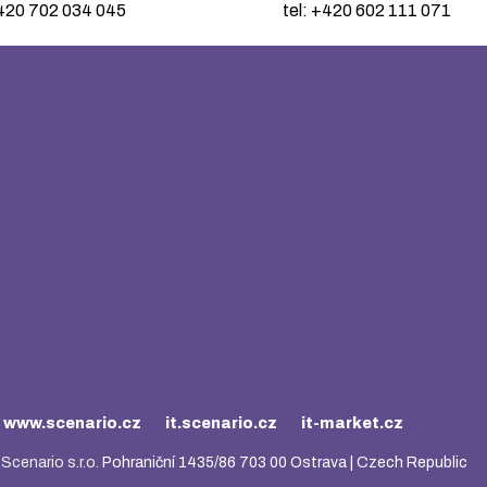
+420 702 034 045
tel: +420 602 111 071
www.scenario.cz
it.scenario.cz
it-market.cz
|
Scenario s.r.o.
Pohraniční 1435/86 703 00 Ostrava | Czech Republic