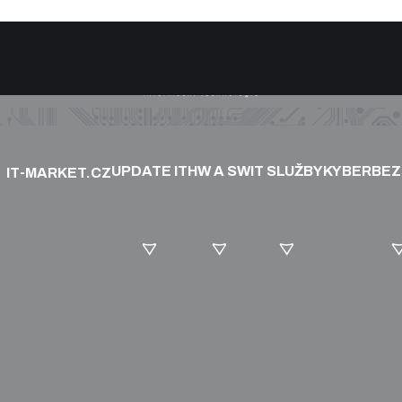
UPDATE IT
HW A SW
IT SLUŽBY
KYBERBE
IT-MARKET.CZ