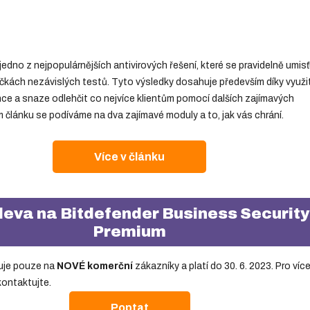
jedno z nejpopulárnějších antivirových řešení, které se pravidelně umisť
íčkách nezávislých testů. Tyto výsledky dosahuje především díky využit
nce a snaze odlehčit co nejvíce klientům pomocí dalších zajímavých
m článku se podíváme na dva zajímavé moduly a to, jak vás chrání.
Více v článku
leva na Bitdefender Business Security
Premium
uje pouze na
NOVÉ komerční
zákazníky a platí do 30. 6. 2023. Pro víc
kontaktujte.
Poptat