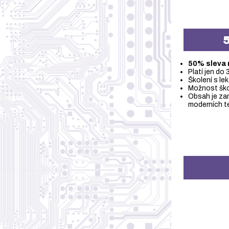
5
50% sleva 
Platí jen do 
Školení s le
Možnost škol
Obsah je zam
moderních te