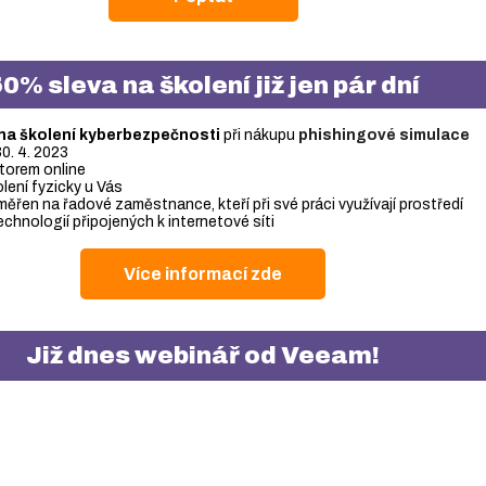
0% sleva na školení již jen pár dní
na školení kyberbezpečnosti
při nákupu
phishingové simulace
30. 4. 2023
ktorem online
ení fyzicky u Vás
ěřen na řadové zaměstnance, kteří při své práci využívají prostředí
chnologií připojených k internetové síti
Více informací zde
Již dnes webinář od Veeam!