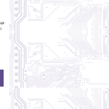
uje
í
e