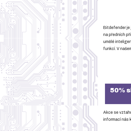
Bitdefender je 
na předních př
umělé intelige
funkcí. V naše
50% s
Akce se vztah
informací nás 