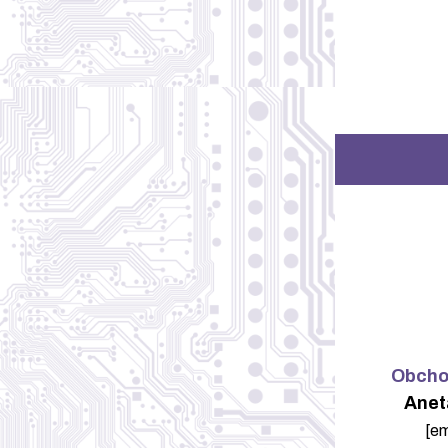
Obchod
Anet
[em