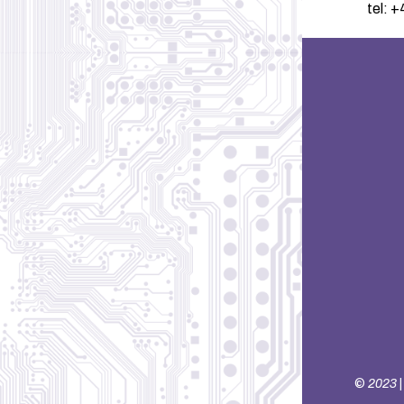
tel: 
©
2023