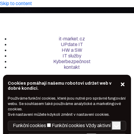
Skip to content
it-market.cz
UPdate IT
HW a SW
IT služby
Kyberbezpečnost
kontakt
Cookies pomáhají našemu robotovi udržet web v
dobré kondici.
Používáme funkční cookies, které jsou nutné pro správné fungování
webu. Se souhlasem také používáme analytické a marketingové
cookies.
Své nastavení můžete kdykoli změnit v nastavení cookies.
Funkční cookies
Funkční cookies
Vždy aktivní