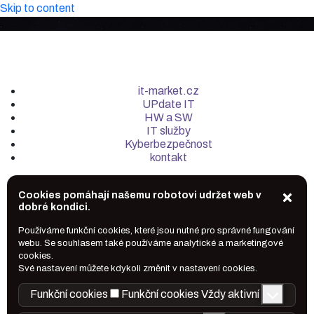
Skip to content
it-market.cz
UPdate IT
HW a SW
IT služby
Kyberbezpečnost
kontakt
Cookies pomáhají našemu robotovi udržet web v
dobré kondici.
Používáme funkční cookies, které jsou nutné pro správné fungování
webu. Se souhlasem také používáme analytické a marketingové
cookies.
Své nastavení můžete kdykoli změnit v nastavení cookies.
Funkční cookies
Funkční cookies
Vždy aktivní