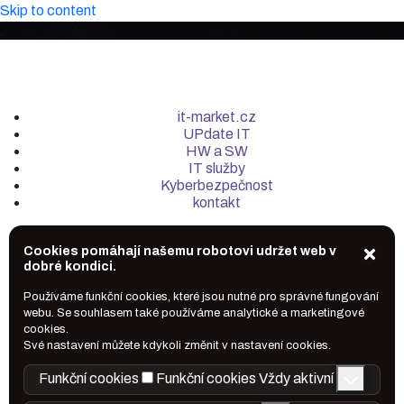
Skip to content
it-market.cz
UPdate IT
HW a SW
IT služby
Kyberbezpečnost
kontakt
Cookies pomáhají našemu robotovi udržet web v
dobré kondici.
Používáme funkční cookies, které jsou nutné pro správné fungování
webu. Se souhlasem také používáme analytické a marketingové
cookies.
Své nastavení můžete kdykoli změnit v nastavení cookies.
Funkční cookies
Funkční cookies
Vždy aktivní