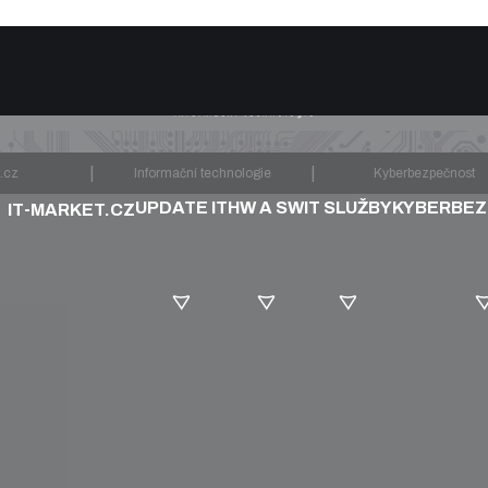
|
|
t.cz
Informační technologie
Kyberbezpečnost
UPDATE IT
HW A SW
IT SLUŽBY
KYBERBE
IT-MARKET.CZ