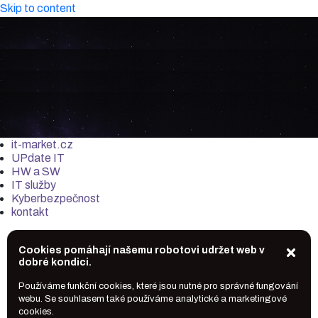
Skip to content
it-market.cz
UPdate IT
HW a SW
IT služby
Kyberbezpečnost
kontakt
Cookies pomáhají našemu robotovi udržet web v
dobré kondici.
Používáme funkční cookies, které jsou nutné pro správné fungování
webu. Se souhlasem také používáme analytické a marketingové
cookies.