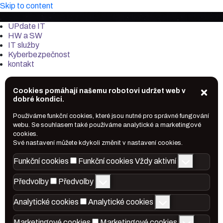
Skip to content
it-market.cz
UPdate IT
HW a SW
IT služby
Kyberbezpečnost
kontakt
Cookies pomáhají našemu robotovi udržet web v
dobré kondici.
Používáme funkční cookies, které jsou nutné pro správné fungování
webu. Se souhlasem také používáme analytické a marketingové
cookies.
Své nastavení můžete kdykoli změnit v nastavení cookies.
Funkční cookies
Funkční cookies
Vždy aktivní
Předvolby
Předvolby
Analytické cookies
Analytické cookies
Marketingové cookies
Marketingové cookies