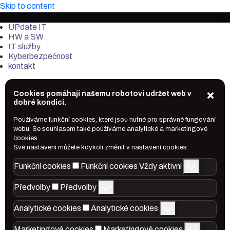
Skip to content
it-market.cz
UPdate IT
HW a SW
IT služby
Kyberbezpečnost
kontakt
Cookies pomáhají našemu robotovi udržet web v
dobré kondici.
Používáme funkční cookies, které jsou nutné pro správné fungování
webu. Se souhlasem také používáme analytické a marketingové
cookies.
Své nastavení můžete kdykoli změnit v nastavení cookies.
Funkční cookies
Funkční cookies
Vždy aktivní
Předvolby
Předvolby
Analytické cookies
Analytické cookies
Marketingové cookies
Marketingové cookies